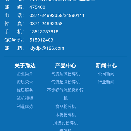
邮 编：
475400
电 话：
0371-24992358/24990111
传 真：
0371-24992358
手 机：
13513787818
QQ号 码：
515912403
邮 箱：
kfydjx@126.com
关于豫达
产品中心
新闻中心
企业简介
气流超微粉碎机
公司新闻
资质荣誉
气流超微粉碎机
行业新闻
优质服务
不锈钢气流超微粉碎
试机视频
机
制造优势
食品粉碎机
木粉粉碎机
风选式粉碎机
粗碎机